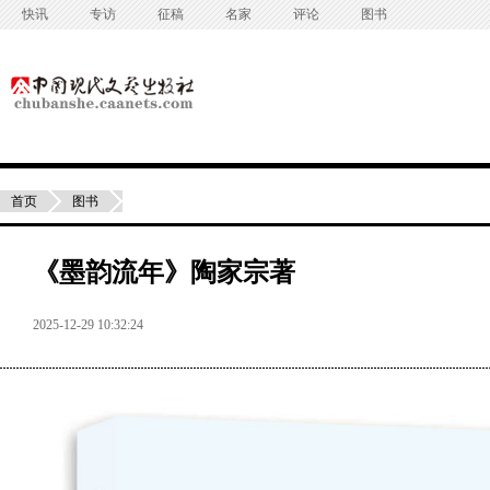
快讯
专访
征稿
名家
评论
图书
首页
图书
《墨韵流年》陶家宗著
2025-12-29 10:32:24