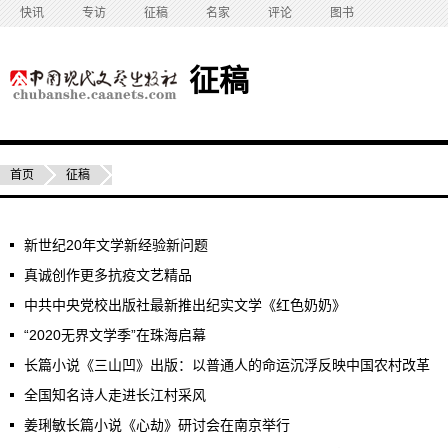
快讯
专访
征稿
名家
评论
图书
征稿
首页
征稿
新世纪20年文学新经验新问题
真诚创作更多抗疫文艺精品
中共中央党校出版社最新推出纪实文学《红色奶奶》
“2020无界文学季”在珠海启幕
长篇小说《三山凹》出版：以普通人的命运沉浮反映中国农村改革
全国知名诗人走进长江村采风
姜琍敏长篇小说《心劫》研讨会在南京举行