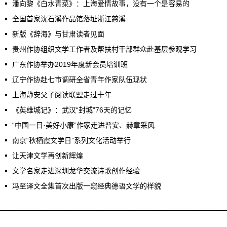
潘向黎《白水青菜》：上海爱情故事，没有一个是容易的
全国首家沈石溪作品馆落址浙江慈溪
新版《辞海》与甘肃读者见面
贵州作协组织文学工作者及帮扶村干部群众赴基层参观学习
广东作协举办2019年度新会员培训班
辽宁作协赴七市调研全省青年作家队伍现状
上海静安父子阅读联盟走过十年
《英雄城记》：武汉“封城”76天的记忆
“中国一日·美好小康”作家走进普安、赫章采风
南京“秋栖霞文学日”系列文化活动举行
让天津文学再创新辉煌
文学名家走进深圳龙华交流诗歌创作经验
冯至译文全集首次出版一窥经典德语文学的样貌